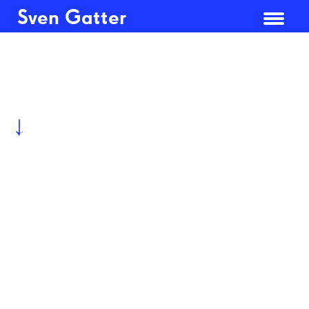
Sven Gatter
2015,
14 digitale C-Prints, gerahmt,
99 cm x 79 cm, Text und
↓
Archivmaterial