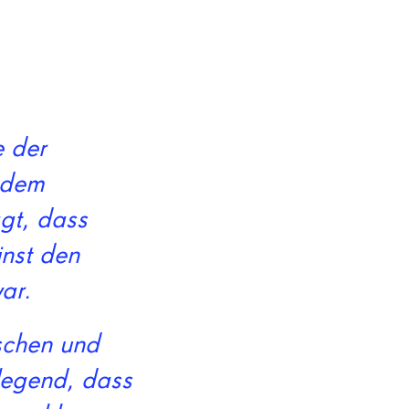
e der
 dem
gt, dass
inst den
ar.
ischen und
dlegend, dass