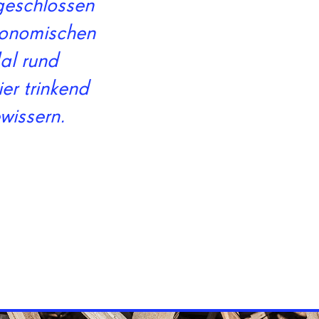
geschlossen
konomischen
al rund
er trinkend
wissern.