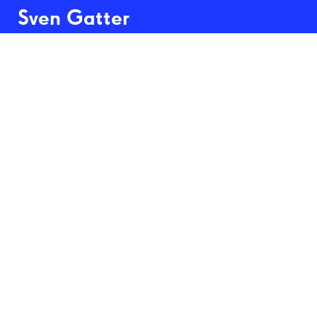
Sven Gatter
Kohlenschläger (seit 2011)
archivfeste Inkjet-Prints, Größe und
variabel