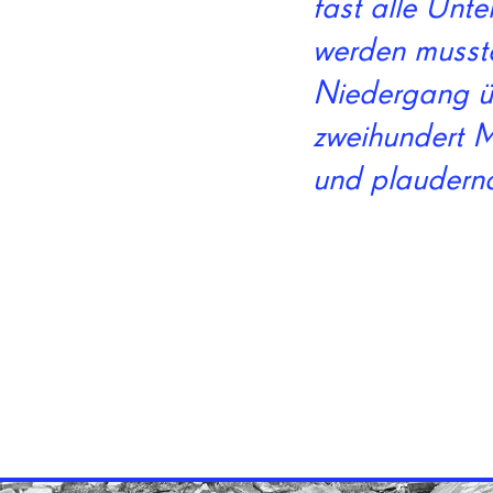
fast alle Unt
werden musst
Niedergang ü
zweihundert M
und plaudernd