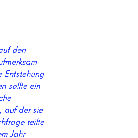
 auf den
aufmerksam
e Entstehung
n sollte ein
sche
 auf der sie
hfrage teilte
em Jahr