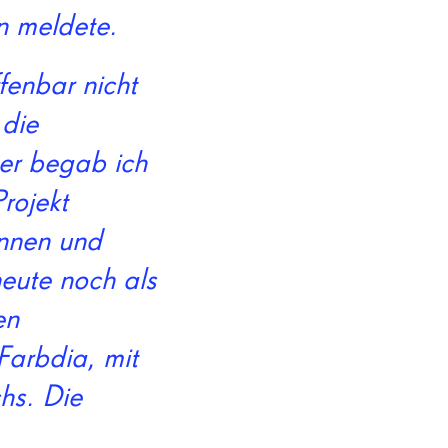
n meldete.
fenbar nicht
 die
ber begab ich
rojekt
ennen und
heute noch als
en
Farbdia, mit
hs. Die