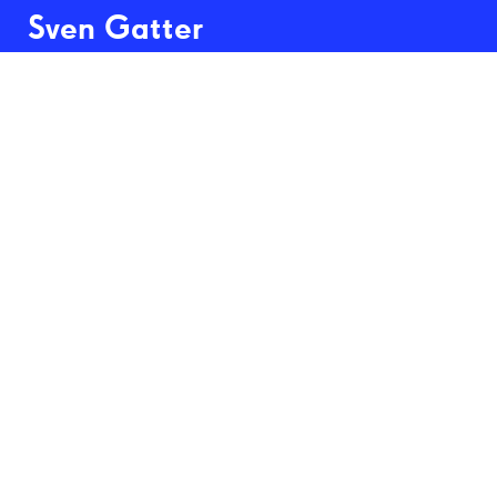
Sven Gatter
Findling (2017)
1 archivfester Inkjet-Print, Text und 
Präsentation und Größe variabel